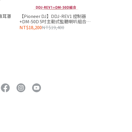
業級耳罩
【Pioneer DJ】DDJ-REV1 控制器
+DM-50D 5吋主動式監聽喇叭組合
(二色)
NT$18,200
NT$19,400