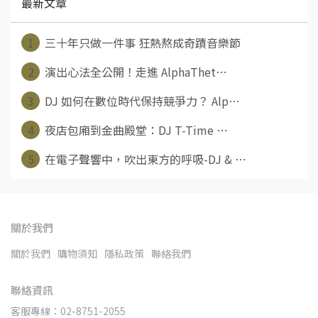
最新文章
1
三十年只做一件事 狂熱熬成奇蹟音樂節
2
演出心法全公開！走進 AlphaThet⋯
3
DJ 如何在數位時代保持競爭力？ Alp⋯
4
夜店包廂到金曲殿堂：DJ T-Time ⋯
5
在電子聲響中，吹出東方的呼吸-DJ & ⋯
關於我們
關於我們
購物須知
隱私政策
聯絡我們
聯絡資訊
客服專線：02-8751-2055