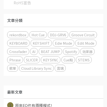
RoHS宣告
文章分類
rekordbox
Hot Cue
DDJ-GRV6
Groove Circuit
KEYBOARD
KEY SHIFT
Edie Mode
Edit Mode
Crossfader
AI
BEAT JUMP
Spotify
效果器
Phrase
SLICER
KEY SYNC
Cue點
STEMS
歌單
Cloud Library Sync
雲端
最新文章
1
原來EQ也有兩種模式!