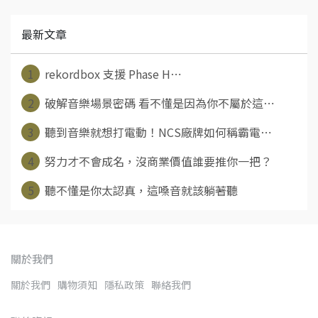
最新文章
1
rekordbox 支援 Phase H⋯
2
破解音樂場景密碼 看不懂是因為你不屬於這⋯
3
聽到音樂就想打電動！NCS廠牌如何稱霸電⋯
4
努力才不會成名，沒商業價值誰要推你一把？
5
聽不懂是你太認真，這嗓音就該躺著聽
關於我們
關於我們
購物須知
隱私政策
聯絡我們