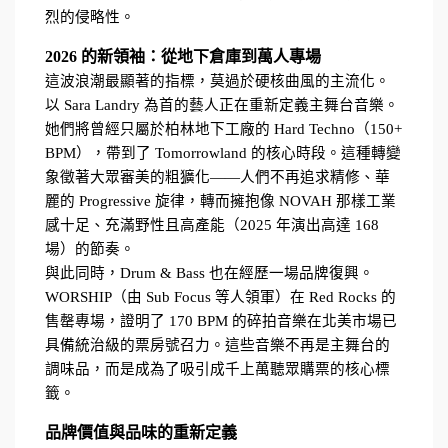
烈的侵略性。
2026 的新領袖：從地下倉庫到萬人專場
這波浪潮最顯著的指標，莫過於硬核曲風的主流化。
以 Sara Landry 為首的藝人正在重新定義主舞台音樂。
她們將曾經只屬於柏林地下工廠的 Hard Techno（150+ 
BPM），帶到了 Tomorrowland 的核心時段。這種轉變
象徵著大眾審美的粗獷化——人們不再追求精修、華
麗的 Progressive 旋律，轉而擁抱像 NOVAH 那樣工業
感十足、充滿野性且高產能（2025 年演出高達 168 
場）的節奏。
與此同時，Drum & Bass 也在經歷一場品牌復興。
WORSHIP（由 Sub Focus 等人領軍）在 Red Rocks 的
售罄專場，證明了 170 BPM 的碎拍音樂在北美市場已
具備統治級的票房號召力。這些音樂不再是主舞台的
調味品，而是成為了吸引成千上萬聽眾購票的核心標
籤。
品牌價值與品味的重新定義