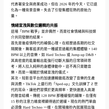
代表著安全與商業成功，但在 2026 年的今天，它已退
化為一種背景音樂，失去了引發集體狂熱的原始力
量。
情緒宣洩與數位邏輯的共振
這場「BPM 戰爭」並非偶然，而是社會情緒與科技媒
介共同發酵的結果。
首先是後疫情時代的補償心理。在經歷過長期的社交
隔閡後，舞客追求的是一種感官過載的集體體驗。140 
BPM 以上的音樂，如 Hard Techno 或 Jump-up D&B，
其高密度的能量輸出能強行切斷大腦的日常瑣碎思
考，將人拉入純粹的身體律動中。這不再只是聽音
樂，而是一場關於情緒宣洩的儀式。
其次，短影音平台的加速邏輯徹底改變了音樂的生產
與消費。TikTok 上盛行的「Sped-up」文化訓練了 Z 世
代的耳朵，讓他們習慣於更高頻率、更快速進入高潮
的聲音結構。傳統 128 BPM 那種緩慢的鋪陳，在僅有 
15 秒的注意力維度裡顯得過於遲緩。現在的熱門單曲
必須像 Hard Techno 一樣，在開場幾秒內就展現出強