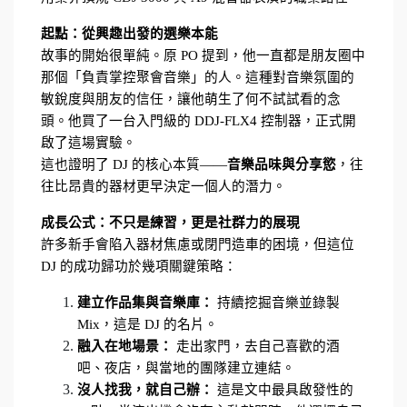
起點：從興趣出發的選樂本能
故事的開始很單純。原 PO 提到，他一直都是朋友圈中
那個「負責掌控聚會音樂」的人。這種對音樂氛圍的
敏銳度與朋友的信任，讓他萌生了何不試試看的念
頭。他買了一台入門級的 DDJ-FLX4 控制器，正式開
啟了這場實驗。
這也證明了 DJ 的核心本質——
音樂品味與分享慾
，往
往比昂貴的器材更早決定一個人的潛力。
成長公式：不只是練習，更是社群力的展現
許多新手會陷入器材焦慮或閉門造車的困境，但這位 
DJ 的成功歸功於幾項關鍵策略：
建立作品集與音樂庫：
 持續挖掘音樂並錄製 
Mix，這是 DJ 的名片。
融入在地場景：
 走出家門，去自己喜歡的酒
吧、夜店，與當地的團隊建立連結。
沒人找我，就自己辦：
 這是文中最具啟發性的