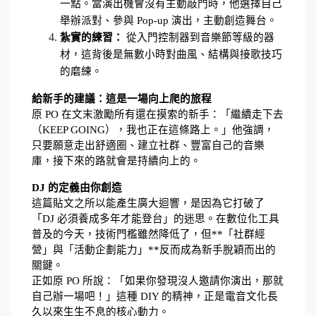
一點。當演出機會沒有主動敲門時，他選擇自己
舉辦派對、參與 Pop-up 演出，主動創造舞台。
紮實的練習：
 從入門控制器到音樂節等級的器
材，這背後是無數小時對曲風、結構與接歌技巧
的磨練。
給新手的建議：這是一場向上爬的旅程
原 PO 在文末激勵所有還在摸索的新手：「繼續走下去
（KEEP GOING），我也正在這條路上。」他強調，
只要願意走出舒適圈、建立社群、豐富自己的音樂
庫，接下來的路就會是持續向上的。
DJ 的定義由你創造
這篇貼文之所以能產生廣大迴響，是因為它打破了
「DJ 必須養成多年才能登台」的迷思。在數位化工具
普及的今天，技術門檻雖然降低了，但**「社群經
營」與「活動企劃能力」**反而成為新手脫穎而出的
關鍵。
正如原 PO 所說：「如果你發現沒人邀請你演出，那就
自己辦一場吧！」這種 DIY 的精神，正是電音文化長
久以來生生不息的核心動力。