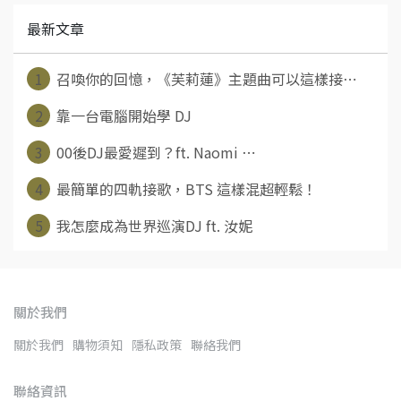
最新文章
1
召喚你的回憶，《芙莉蓮》主題曲可以這樣接⋯
2
靠一台電腦開始學 DJ
3
00後DJ最愛遲到？ft. Naomi ⋯
4
最簡單的四軌接歌，BTS 這樣混超輕鬆！
5
我怎麼成為世界巡演DJ ft. 汝妮
關於我們
關於我們
購物須知
隱私政策
聯絡我們
聯絡資訊