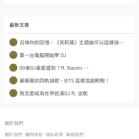
最新文章
1
召喚你的回憶，《芙莉蓮》主題曲可以這樣接⋯
2
靠一台電腦開始學 DJ
3
00後DJ最愛遲到？ft. Naomi ⋯
4
最簡單的四軌接歌，BTS 這樣混超輕鬆！
5
我怎麼成為世界巡演DJ ft. 汝妮
關於我們
關於我們
購物須知
隱私政策
聯絡我們