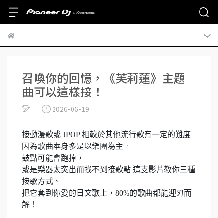
召喚你的回憶，《芙莉蓮》主題
曲可以這樣接！
2026-06-19
接動漫歌或 JPOP 相較於其他流行歌有一定的難度
因為歌曲本身多是以樂團為主，
鼓點可能會跑掉，
或是樂器太突出而找不到接歌點 這支影片教你三種
接歌方式，
把它套到你愛的日文歌上，80%的歌曲都能迎刃而
解！